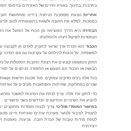
בתרבות, בחינוך, באורח החיים של האזרחים ובדפוסי הפע
אחריות
נובעת מסמכות הניתנת בידינו ומתחושת חובה
בסמכות, למלא את החובה ולשאת בתוצאותיה לטוב ולרע.
הבחיר
ה
היא הדרך המוציאה מן הכוח אל הפועל את הזכו
הנמסרות לשיקול דעתו ולהחלטתו.
הכבוד
הוא הכרת ערך שראוי להעניק לאדם או לקבוצה על
למשפחה, על נכונות להילחם על עקרונות גם אם הסיכוי קט
החוק והמשפט קובעים את רצפת החובות המוטלות על כל 
הבושה או הכבוד הם העונש או התמורה הניתנים על יסוד צ
בכל אלה ניבעו סדקים עמוקים. מול סכנות חדשות וקשות,
שנויים במחלוקת, שחיתות והסתאבות מעיבים על אורחות 
כדי לתקן את אלה, צריך לנתח את הסיבות למשבר ומדוע נכשל
להציע את השינויים והתיקונים הנדרשים בשני מישורים :
במישור המוסדי-פוליטי
צריך לבנות מוסדות מתוקנים יות
להנחיל לציבור ולנוער מערכת ערכים ואורחות חיים מכו
לטפח מידות טובות של הכרת חובה, צניעות, נאמנות ויו
ויצירתית.