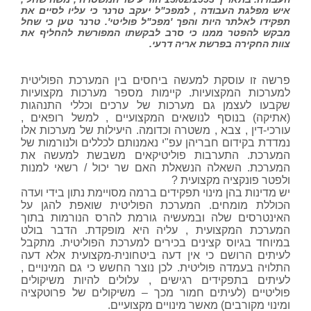
איש מפלגת העבודה , למפכ"ל יעקב טרנר כי עליו לסיים את
תפקידו לאלתר היות והפך 'מפכ"ל פוליטי'. טרנר טען כי שחל
מבקש להפטר ממנו כי סרב לבקשתו המפורשת להחליף את
צוות החקירה בפרשת אריה דרעי.
פרשה זו עוסקת למעשה ביחסים בין המערכת הפוליטית
למערכות המקצועיות. קיימות מספר מערכות מקצועיות
שקבעו לעצמן גם מערכות של ערכים וכללי התנהגות
(אתיקה) בנוסף לנושאים המקצועיים , למשל רופאים ,
עורכי-דין , צבא , משטרה וכדומה. היעילות של מערכות אלו
נמדדת בקידום חבריהן עפ"י נאמנותם לכללים ולנורמות של
המערכת. התערבות פוליטיקאים משבשת למעשה את
המערכת. השאלה הנשאלת האם שר יכול / רשאי למנות
ולפטר פונקציה מקצועית ?
יש מדינות בהן מינוי תפקידים ברמה מסויימת נתון בידי ועדה
הכוללת מומחים. המערכת הפוליטית שואפת להגן על
האינטרסים שלה ובמעשיה גורמת להרס הנורמות בתוך
המערכת המקצועית , עליה היא מופקדת. הדבר בולט
במיוחד בגיוס קצינים בכירים למערכת הפוליטית. מתקבל
לעיתים הרושם כי אין דעה ביטחונית-מקצועית אלא דעה
התלויה בעמדה פוליטית. לכן נוצר החשש כי גם המינויים ,
לעיתים בתפקידים רגישים , עלולים להיות משיקולים
פוליטיים (לעיתים חמור מכך – משיקולים של פרוטקציה
ומינוי מקורבים) מאשר מינויים מקצועיים.