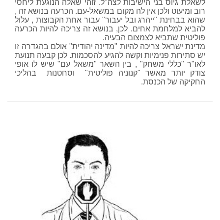
לשאלת גיוס בני הישיבות לצה"ל. זוהי שאלה הנוגעת ליחסי
רוב ומיעוט ולכן אין לה מקום במשאל-עם. הכרעה בנושא זה ,
שהוא בבחינת "ייהרג ובל יעבור" עבור אחת הקבוצות , עלול
להביא למלחמת אחים. לכן, בנושא זה צריכה להיות הכרעה
פוליטית שתביא לצמצום הבעיה.
מדינת ישראל צריכה להיות "מדינה יהודית" אולם בהגדרה זו
יש סתירות פנימיות וקשה להגיע להסכמות. לכן קבעה תנועת
לאו"ר "כללי משחק" , בין השאר "משאל עם" שיש לו אופי
צודק יותר מאשר "קנוניה פוליטית" וסחטנות
בהליכי
החקיקה של הכנסת.