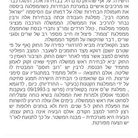
הישירה. על אף שהחוק טרם חל בבחירות אלה, התגלו כבר
אז מרכיבים אישיים במערכת הבחירות, כשהמפלגה ביססה
את תעמולת הבחירות שלה על דמותו עם הסיסמה "ישראל
מחכה רבין". מפלגת העבודה זכתה בבחירות אלה ורבין
נבחר להרכיב את הממשלה. הממשלה הורכבה מנציגי
מספר מפלגות , כולל חרדים ומר"צ וחברי כנסת שהתפצלו
ממפלגת "צומת". פיצול זה חייב מספר רב של שרים וסגני
שרים , דבר שהיקשה על תפקוד הממשלה.
מצב הקואליציה מביא להרהורי כפירה על החוק (אף על פי
שטרם יושם) דווקא מצד התומכים לשעבר. המצב הפוליטי
מתאים למצב אשר צפוי לאחר יישום החוק. הציבור האמין כי
החוק יביא לבחירת ראש ממשלה תקיף שאינו זקוק לאמון
מתמיד של הכנסת. לרבין יש "רוב חוסם" המבטיח לו
שליטה. אולם התוצאה – זלזול מתמיד במתנגדיו עם סימני
עריצות. היו גם שהאמינו כי הבחירה הישירה תמנע סחיטה
על ידי המפלגות הקטנות (בעיקר – החרדיות). כיום , לדוגמא
, מפלגת ש"ס אינה בקואליציה (פרשו ב-09/1993 בעקבות
הסכמי אוסלו) ולמרות זאת המפלגה בשיא כוחה ומצליחה
לסחוט את ראש הממשלה. בימים אלו עולה הרעיון להשהות
את הפעלת החוק ל-5 שנים. היות ולא בוחנים חלופות יש
רצון לחזור למצב הקודם. אולם הבעיה אינה בחוק עצמו.
הבעיה היא מערכתית – מבנה המשטר. על כך לתנועת לאו"ר
יש הצעה מפורטת.