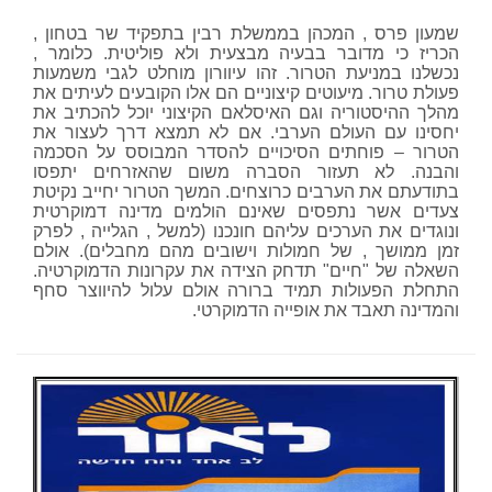
שמעון פרס , המכהן בממשלת רבין בתפקיד שר בטחון ,
הכריז כי מדובר בבעיה מבצעית ולא פוליטית. כלומר ,
נכשלנו במניעת הטרור. זהו עיוורון מוחלט לגבי משמעות
פעולת טרור. מיעוטים קיצוניים הם אלו הקובעים לעיתים את
מהלך ההיסטוריה וגם האיסלאם הקיצוני יוכל להכתיב את
יחסינו עם העולם הערבי. אם לא תמצא דרך לעצור את
הטרור – פוחתים הסיכויים להסדר המבוסס על הסכמה
והבנה. לא תעזור הסברה משום שהאזרחים יתפסו
בתודעתם את הערבים כרוצחים. המשך הטרור יחייב נקיטת
צעדים אשר נתפסים שאינם הולמים מדינה דמוקרטית
ונוגדים את הערכים עליהם חונכנו (למשל , הגלייה , לפרק
זמן ממושך , של חמולות וישובים מהם מחבלים). אולם
השאלה של "חיים" תדחק הצידה את עקרונות הדמוקרטיה.
התחלת הפעולות תמיד ברורה אולם עלול להיווצר סחף
והמדינה תאבד את אופייה הדמוקרטי.