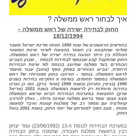
איך לבחור ראש ממשלה ?
החוק לבחירה ישירה של ראש ממשלה –
18/12/1994
בחודשים הראשונים של שנת 1990 חוותה מדינת ישראל משבר
פוליטי שהתבטא בין השאר בהצעות לשינוי שיטת המשטר
הכוללת בין היתר הנהגת בחירה ישירה של ראש הממשלה.
החוק שהתקבל קבע שבנוסף לבחירות לכנסת , שבהן הצביעו
הבוחרים בעד מפלגה שתיוצג בכנסת לפי שיטת הבחירות
היחסית, יצביעו הבוחרים בפתק נוסף (צהוב) עבור מועמד
לראש הממשלה. בנוסף – הורחבו בחוק סמכויותיו של ראש
הממשלה במספר תחומים. בשיטה זו התקיימו בחירות בשנים
1996 (בנימין נתניהו) ובשנת 1999 (אהוד ברק). כמו כן נערכו
בחירות מיוחדות רק לראשות הממשלה בשנת 2001 (אריאל
שרון). התוצאות במערכות הבחירות הביאו שראש הממשלה
מצא עצמו עומד בראש מפלגה שאינה גדולה , נאלץ להרכיב
קואליציה עם מספר רב של מפלגות קטנות ואיבד למעשה
מכוחו , מצב הפוך למטרתם של יוזמי החוק. בשנת 2001 בוטל
החוק.
במערכת הבחירות לכנסת ה-13 (23/06/1992) עמד יצחק
רבין בראשות מפלגת העבודה, שתמכה בחוק הבחירה