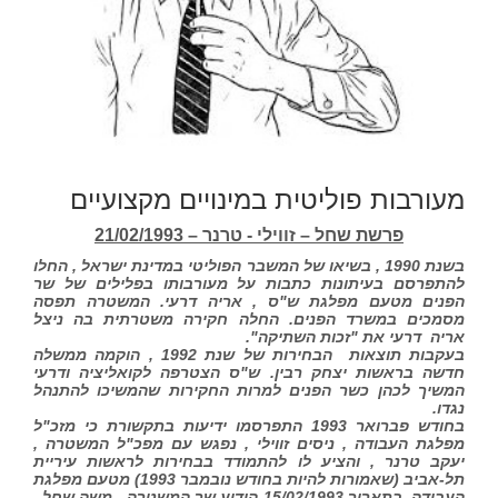
מעורבות פוליטית במינויים מקצועיים
פרשת שחל – זווילי - טרנר – 21/02/1993
בשנת 1990 , בשיאו של המשבר הפוליטי במדינת ישראל , החלו
להתפרסם בעיתונות כתבות על מעורבותו בפלילים של שר
הפנים מטעם מפלגת ש"ס , אריה דרעי. המשטרה תפסה
מסמכים במשרד הפנים. החלה חקירה משטרתית בה ניצל
אריה דרעי את "זכות השתיקה".
בעקבות תוצאות הבחירות של שנת 1992 , הוקמה ממשלה
חדשה בראשות יצחק רבין. ש"ס הצטרפה לקואליציה ודרעי
המשיך לכהן כשר הפנים למרות החקירות שהמשיכו להתנהל
נגדו.
בחודש פברואר 1993 התפרסמו ידיעות בתקשורת כי מזכ"ל
מפלגת העבודה , ניסים זווילי , נפגש עם מפכ"ל המשטרה ,
יעקב טרנר , והציע לו להתמודד בבחירות לראשות עיריית
תל-אביב (שאמורות להיות בחודש נובמבר 1993) מטעם מפלגת
העבודה. בתאריך 15/02/1993 הודיע שר המשטרה , משה שחל ,