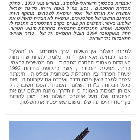
ועומדות בסכסוך הישראלי-פלסטיני. בחודש מאי 1993 , כחלק
מסדרת ההסכמים , נסוג צה"ל מעזה ויריחו. מדינת ישראל
אפשרה את חזרתו של יאסר ערפאת לשטחים, מתוקף היותו
מנהיגם הרשמי של הפלסטינים. ערפאת לא הצליח להשליט את
שלטונו באזור. הפלגים הקיצוניים בקרב הפלסטינים התנגדו לו
ולהסכמי אוסלו, התנגדותם התבטאה בהחרפת פיגועי הטרור.
החל מאוקטובר 1994 הוביל החמאס גל של טרור ופיגועי
התאבדות נגד ישראל.
למחנה השלום אין השלום "ערך אסטרטגי" או "תהליך"
העומד לבחינה אלא הפך "דת". כלומר, למרות שההנחות
העומדות מאחורי ההסכם מתבדות – הם ממשיכים להאמין
בדרך. מפלגת העבודה , אשר בתקופת בחירות 1992
עשתה הפרדה בין התנחלות ביטחונית ופוליטית , תימרנה
עצמה למצב שאין ממנו חזרה ואיבדה את עקרונותיה , זאת
בגלל דבקותה ב"דת השלום". העובדות הפכו חשובות רק
אם הן תומכות באמונה כי זו הדרך. מחנה השלום שם את
האינטרס שלו מעל אינטרס השלום ואינו מוכן להודות
בקריסת ההיפותזה שלו , משום שאז יפסיד את השלטון.