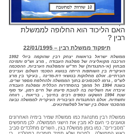
האם הליכוד הוא החלופה לממשלת
רבין ?
תיפקוד ממשלת רבין – 22/01/1995
ממשלת ישראל בראשות יצחק רבין שהוקמה ביולי 1992
הורכבה מקואליציה של מפלגות העבודה , מרצ וש"ס ותמיכה
מבחוץ (אי-התנגדות) של חד"ש והמפלגות הערביות. ההסכמה
העיקרית בין השותפות הייתה בנושא הסכמי השלום ועניינים
חברתיים. אולם מחלוקות בנושאי דת-מדינה , בעיקר בין מרצ
לש"ס , גרמו לסכסוכים בתוך הממשלה ולהחלפת מספר שרים.
בשנת 1994 חל מהפך בהסתדרות הכללית ומפלגת העבודה
איבדה את השליטה בה לטובת סיעתו של חיים רמון. עד סוף
שנת 1994 הושקעו כספים רבים בחינוך , בריאות , רווחה
ותשתיות. אולם ההתנגדות הציבורית העיקרית לממשלה נבעה
מהסכמי אוסלו בין ישראל לפלשתינאים.
ממשלת רבין מתנהגת כמו ממשלת שמיר בימיה האחרונים
וטוענים כי העם לא מבין את הישגי הממשלה. לכן מחפשים
"מסבירים". כמו בזמן ממשלת בגין , השרים מתלכדים סביב
ראש הממשלה , למרות שלא תמיד תומכים במהלכיו , כי