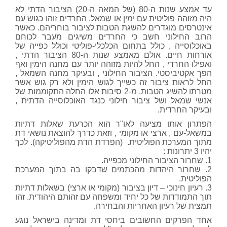
עד אמצע שנות ה-80 (של המאה ה-20) הציבור הדתי לא
היה מזוהה פוליטית עם ימין או שמאל. החרדים זוהו כגוש עם
אינטרסים מוגדרים להשגת הטבות לציבור בוחריהם. כאשר
הרוב החילוני חשב כי החרדים משיגים מעבר לכוחם
באוכלוסייה , כולל בתחום הכלכלי-פוליטי וכולל כפייה של
אורחות חיים. אולם מאמצע שנות ה-80 הציבור הדתי ,
ואפילו החרדי , החל להיות מזוהה יותר עם מחנה הימין ואף
הפך אקטיביסטי. הציבור החילוני , ובעיקר מחנה השמאל ,
החל לראות ציבור זה כשייך לגוש הימין ולא רק גוש אשר
מטרתו להשיג הטבות. מ-2 סיבות אלו החלה התקוממות של
אנשי שמאל ושל ציבור חילוני כנגד האוכלוסייה הדתית ,
ובעיקר החרדית.
הפתרון אותו מציעה לאו"ר הוא הכרעת שאלות דתיות
במשאל-עם , ארצי או מקומי , וזאת כדרך להוצאת נושאי דת
מתוך המערכת הפוליטית. (הפרדת הדת מהפוליטיקה). לכך
יהיו 3 יתרונות :
1. שחרור הציבור החילוני מכפייה.
2. שחרור היהדות מהכתמים שדבקו בה בתוך המערכת
הפוליטית.
3. רעיון חינוכי – דיון בציבור (מקומי או ארצי) בשאלות דתיות
תוך התמודדות של כל יחיד ומשפחה עם זהותם היהודית. זהו
תמצית של רעיון האחריות והבחירה.
אחד הפרקים החשובים ביחסי דת ומדינה בישראל נוגע