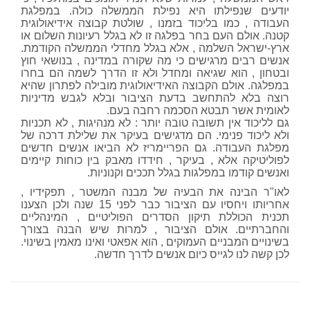
יודעים שנפילתו היא נפילת הממשלה כולה. במפלגת
העבודה , כמו בליכוד בזמנו , שולטת קבוצה אידיאולוגית
קטנה. אולם העם בחר בפלגה זו לא בגלל רעיונות השלום או
ארץ-ישראל השלמה , אלא בגלל מחדלי הממשלה הקודמת.
אנשים רבים מרגישים כי מה שקורה במדינה , בנושאי חוץ
ובטחון , הוא שגיאה ומחדל ולא זו הדרך לשמה הם בחרו
במפלגה. אולם הקבוצה האידיאולוגית מובילה לפתרון שהיא
רוצה בלא להתחשב בדעת הציבור ובלא לגבש מדיניות
לאומית אשר תבטא הסכמה רחבה בעם.
גם לליכוד אין תשובה טובה יותר : לא מנהיגות , לא תכניות
ולא ליכוד פנימי. הם מדגישים בעיקר את שלילת דרכה של
מפלגת העבודה. גם הפריימריז לא הביאו אנשים חדשים
לפוליטיקה אלא , בעיקר , חידדו מאבק בין כוחות קיימים
ואנשים קודמו במפלגות בגלל תככים וקנוניות.
לאו"ר הבינה את הבעיה של מבנה המשטר , תפקידיו ,
אחריותו ויחסיו עם הציבור כבר לפני 15 שנה ולכן הצענו
תכנית הכוללת תיקון הסדרים הפוליטיים , המינהליים
והחברתיים. אולם הציבור , למרות שיש הבנה בצורך
בשינויים המבניים העמוקים , הוא אפאטי ואינו מאמין בשינוי.
לכן קשה לנו לגייס כיום אנשים לדרך חדשה.