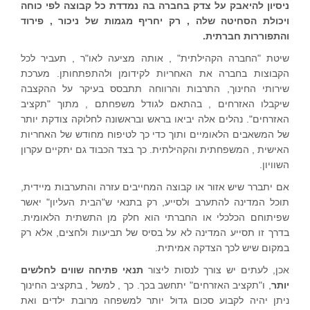
ניסיון להיאבק על צדק בחברה בה נמדדת כל קבוצה לפי כוחה
ויכולת הסחיטה שלה , רק יחריף מגמות של ניכור , פירוד
והתפוררות חברתית.
שיטת "החברה הקהילתית" , אותה מציעה לאו"ר , תעביר לכל
הקבוצות בחברה את האחריות לקידומן ולהתפתחותן. מערכת
שירותי החינוך, התרבות והרווחה תתבסס בעיקר על ההקצבה
שיקבלו האזרחים , בהתאם לגודל משפחתם , מתוך "תקציב
האזרחים". נהלים אלה יביאו בראש ובראשונה לחלוקה צודקת יותר
של המשאבים הלאומיים ותוך כדי כך לטיפוח מחודש של האחריות
האישית , המשפחתית והקהילתית. כך בצד הכבוד גם יתקיים עקרון
השוויון.
אם יתברר שיש אזור או קבוצה המחייבים עזרה והתערבות מיידית,
תוכל המדינה להתערב ולסייע, רק בתנאי ש"הבית העליון" יאשר
שפיתוחם הכלכלי או החברתי הוא חלק מן התשתית הלאומית.
בדרך זו תסייע המדינה לא על בסיס של תביעות ולחצים, אלא רק
במקום שיש לכך הצדקה אמיתית.
אכן, לעתים יש צורך לנסות ליצור
תנאי פתיחה שווים לחלשים
יותר
, ו"תקציב האזרחים" יתחשב בכך. כך , למשל , בתקציב החינוך
ניתן יהיה לקבוע סכום גדול יותר למשפחה מרובת ילדים ואת