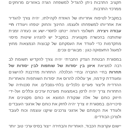
תקציב התרבות ניתן להגדיל למשפחה הגרה באזורים מרוחקים
ממרכזי התרבות.
במקביל לטיפוח אחריותו של האזרח לקהילתו, יהיה צורך להגדיר
את אחריותו למשפחתו ולעצמו. החינוך והחוק יטפחו ויעודדו
חיי
עבודה ויצירה
. תשלומי רווחה יינתנו לחסרי-ישע או כעזרה זמנית
שתותנה בהכשרה מקצועית. במקביל יש להנהיג שיטות מיסוי
מתקדמות כדי לעודד את העסקתם של קבוצות הנמצאות מחוץ
למעגל התעסוקה כגון : מבוגרים ונכים.
במסגרת הבטחת הצדק החברתי יהיה צורך להקדיש תשומת לב
רבה למציאת
איזון בין יסודות של שותפות לבין יסודות של
תחרות
בחיי החברה ובחיי הכלכלה. התחרות מדרבנת להישגים
ומעודדת קידמה, אך עלולה להרוס את יסודות השותפות והאחריות
ההדדית וליצור פערים כלכליים בלתי-נסבלים. את סכנותיה של
התחרות צריך יהיה לרסן באמצעות מערכת ערכים וכללים ועל-ידי
חיזוק כוחם של אלה שנקודת המוצא או כוחם מקטינים את
סיכוייהם. במסגרת זו צריך יהיה לחזק את כוחם של ארגוני העובדים
ולעודד את הקמתם של ארגוני צרכנים שיקנו עוצמה וכוח לעובד
ולצרכן הבודדים.
יישום עקרונות הכבוד, האחריות והבחירה ייצור בסיס ערכי טוב יותר