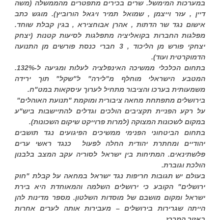
במערכות המימשל. שרים בכירים מתפטרים מהממשלה (משה
דיין , עזר וייצמן , שמואל תמיר ויגאל הורוביץ). מוגש כתב
אישום נגד שר הדתות , אהרן אבוחצירא , בגין קבלת שוחד.
מפלגות החברות בקואליציה מתפלגות לסיעות קטנות (יצחק
יצחקי פורש מן הליכוד , 3 חברי כנסת פורשים מן התנועה
הדמוקרטית ועוד).
בתחום הכלכלי ממשיכה האינפלציה לעלות ומגיעה ל-132%.
המטבע הישראלי מוחלף מ"לירה" ל"שקל" תוך ירידה
משמעותית בערכו והציבור מתחיל לערוך עיסקאות במט"ח.
בירושלים מתפתחת מחאה ציבורית ומוקמת "תנועת האוהלים"
על רקע הפניית תקציבים הולכים וגדלים להתיישבות ביש"ע
במקום לשכונות המצוקה (למרות פרוייקט שיקום השכונות).
בתחום הביטחוני הפנימי ממשיכים הפיגועים נגד תושבים
יהודיים ומחתרת יהודית החלה לפעול כנגד ראשי ערים
פלשתינאים. המתיחות בין ישראל לסוריה עקב המצב בלבנון
הולכת וגוברת.
בעולם יש תגובות חריפות נגד ישראל במחאה על קבלת "חוק
ירושלים" הקובע כי ירושלים השלמה והמאוחדת היא בירת
ישראל ומקום מושבם של מוסדות השלטון. מספר מדינות להן
הייתה שגרירות בירושלים – מעבירות אותה לערים אחרות
באזור המרכז.