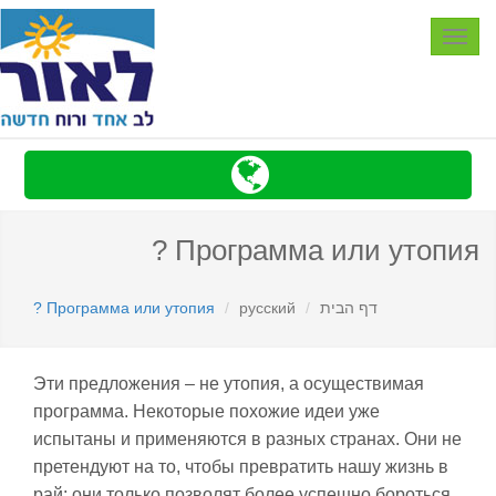
Toggle
navigation
Программа или утопия ?
דף הבית
русский
Программа или утопия ?
Эти предложения – не утопия, а осуществимая
программа. Некоторые похожие идеи уже
испытаны и примен
яются
в разных странах. Они не
претендуют на то, чтобы превратить нашу жизнь в
рай: они только позволят более успешно бороться