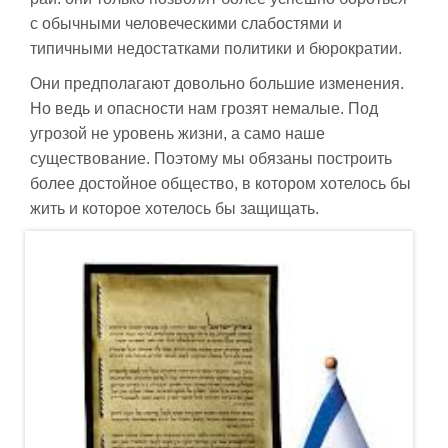
с обычными человеческими слабостями и
типичными недостатками политики и бюрократии.
Они предполагают довольно большие изменения.
Но ведь и опасности нам грозят немалые. Под
угрозой не уровень жизни, а само наше
существование. Поэтому мы обязаны построить
более достойное общество, в котором хотелось бы
жить и которое хотелось бы защищать.