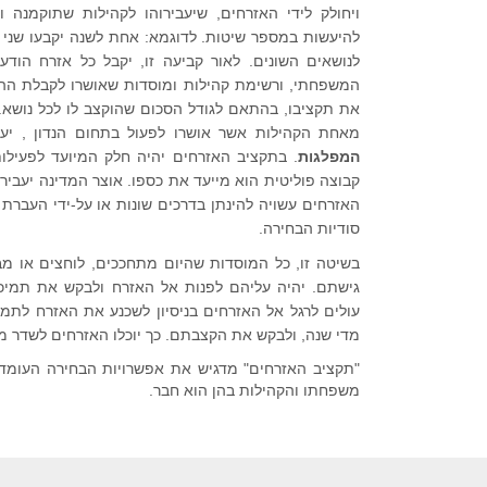
ויחולק לידי האזרחים, שיעבירוהו לקהילות שתוקמנה 
להיעשות במספר שיטות. לדוגמא: אחת לשנה יקבעו שני 
לנושאים השונים. לאור קביעה זו, יקבל כל אזרח הו
המשפחתי, ורשימת קהילות ומוסדות שאושרו לקבלת ההקצ
את תקציבו, בהתאם לגודל הסכום שהוקצב לו לכל נושא. 
מאחת הקהילות אשר אושרו לפעול בתחום הנדון , יע
המפלגות
. בתקציב האזרחים יהיה חלק המיועד לפעילות
קבוצה פוליטית הוא מייעד את כספו. אוצר המדינה יעבי
האזרחים עשויה להינתן בדרכים שונות או על-ידי העברת ש
סודיות הבחירה.
בשיטה זו, כל המוסדות שהיום מתחככים, לוחצים או מב
גישתם. יהיה עליהם לפנות אל האזרח ולבקש את תמיכתו
עולים לרגל אל האזרחים בניסיון לשכנע את האזרח לתמו
מדי שנה, ולבקש את הקצבתם. כך יוכלו האזרחים לשדר 
"תקציב האזרחים" מדגיש את אפשרויות הבחירה העומדת ב
משפחתו והקהילות בהן הוא חבר.