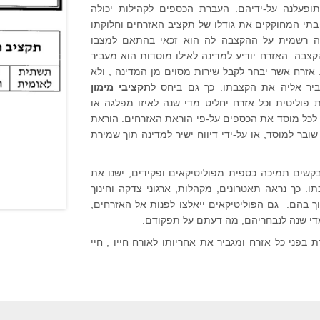
ותופעלנה על-ידיהם. העברת הכספים לקהילות יכולה
בתי המחוקקים את גודלו של תקציב האזרחים וחלוקתו
דעה רשמית על ההקצבה לה הוא זכאי בהתאם למצבו
בה. האזרח יודיע למדינה לאילו מוסדות הוא מעביר
אזרח אשר יבחר לקבל שירות מסוים מן המדינה , ולא
ביר אליה את הקצבתו.
כך גם ביחס ל
תקציבי מימון
 פוליטית וכל אזרח יחליט מדי שנה לאיזו מפלגה או
ר לכל מוסד את הכספים על-פי הוראת האזרחים. הוראת
ובר למוסד, או על-ידי דיווח ישיר למדינה תוך שמירת
קשים תמיכה כספית מפוליטיקאים ופקידים, ישנו את
. כך נראה תאטרונים, מקהלות, ארגוני צדקה וחינוך
ך בהם. גם הפוליטיקאים ייאלצו לפנות אל האזרחים,
מדי שנה לנבחריהם, מה דעתם על תפקודם.
פני כל אזרח ומגביר את אחריותו לאורח חייו , חיי