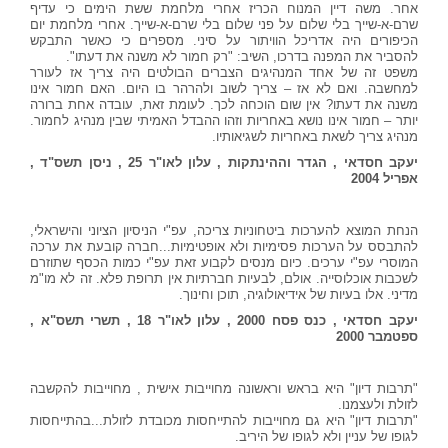
אחר. משה דיין המנוח הכריז אחרי מלחמת ששת הימים כי עדיף
שרם-א-שייך בלי שלום על פני שלום בלי שרם-א-שייך. אחרי מלחמת יום
הכיפורים היה אדריכל הוויתור על סיני. מספרים כי כאשר התבקש
להסביר את המפנה בדרכו, השיב: "רק חמור לא משנה את דעתו".
משפט זה של אחד המנהיגים הצברים הבולטים היה צריך אז לעורר
למחשבה. ואם לא אז
–
צריך לשוב ולהרהר בו היום. האם חמור אינו
משנה את דעתו? אין שום הוכחה לכך. לעומת זאת, עובדה אחת ברורה
יותר
–
חמור אינו נושא באחריות וזהו ההבדל האמיתי שבין מנהיג לחמור.
מנהיג צריך לשאת באחריות לשגיאותיו.
יעקב חסדאי , הגדר וההינתקות , עלון לאו"ר 25 , ניסן תשס"ד ,
אפריל 2004
הנחת המוצא להערכות ביטחוניות צריכה, עפ"י הניסיון הציוני והישראלי,
להתבסס על הערכות פסימיות ולא אופטימיות.
..
חברה קובעת את ערכה
המוסרי עפ"י ערכים. כיום מנסים לקבוע זאת עפ"י כמות הכסף שתוזרם
לשכבות אוכלוסייה. אולם, לבעיות חברתיות אין תרופת פלא. זה לא מו"מ
מדיני. אלו בעיות של אידיאולוגיה, תוכן וחינוך.
יעקב חסדאי , כנס פסח 2000 , עלון לאו"ר 18 , תשרי תשס"א ,
ספטמבר 2000
"תרבות דיון" היא בראש וראשונה מחוייבות אישית , מחוייבות להקשבה
לזולת ולעצמנו.
"תרבות דיון" היא גם מחוייבות להתייחסות מכובדת לזולת...בהתייחסות
לגופו של עניין ולא לגופו של היריב.