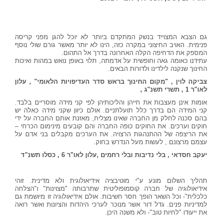
גם הצבא המצוייד בנשק המתקדם ביותר לא יוכל להגן מפני קריסה
פנימית. האויב החיצוני במקרה כזה, הינו לא יותר מאשר גורם שולי נוסף
המספק את הדחיפה הקלה האחרונה בדרך אל התהום.
עתידנו כאומה גאה וחופשית על אדמתה, תלוי באופן נואש במהות ואיכות
החינוך שנקנה לילדינו ולדורות הבאים.
צביקה לוין , "מקום החינוך בראש סדר העדיפויות הלאומי" , עלון
לאו"ר 1 , תשרי תשנ"ג ,
אומות אינן מעצבות את חייהן והליכותיהן לפי קני מידה מוסריים בלבד.
קני המידה הם בדרך כלל תועלתניים. אולם כיוון שקני מידה כאלה יש
בהם סכנה לחלק מן החברה שאינו מצליח, מאזנת אותם החברה על ידי
חוקים וערכים. את החוקים כופה החברה והם קובעים מינימום הכרחי –
את הריצפה של ההתנהגות הרצויה. את הערכים מקבלים בני אדם על
עצמם מרצונם , לעשות מעל הנדרש בחוק.
יעקב חסדאי , בלי נדיבות ובלי רחמים ,עלון לאו"ר 6 , כסלו תשנ"ד
תהליך השלום מונע ע"י מוטיבציה אידיאולוגית ולא מדינית. זוהי
אידיאולוגיה של חברה קוסמופוליטית שתרבותה "מצוינות" ו"הצלחה
כלכלית"- וכל השאר הופך חסר חשיבות. אולם אידיאולוגיה זו מיושמת גם
למדיניות פנים. גדל דור אשר מנוכר לערכי היהדות והציונות ואשר רואה
את ייעודו "לחיות טוב"- ולא משנה היכן.