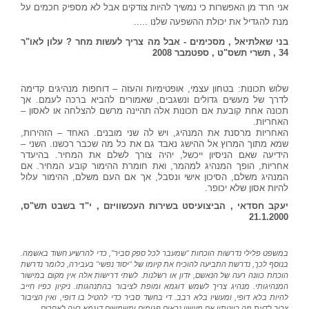
אני חרד מן האפשרות כי נמשיך להיות צודקים אבל לא מספיק חכמים על
מנת להגדיל את יכולת ההשפעה שלנו .....
בני שאלתיאל , מסכימים - אבל מה צריך לעשות מחר ? עלון לאו"ר
34 , תשרי תשס"ט , ספטמבר 2008
שלוש תכונות: בטחון עצמי, אופטימיות והעזה
–
דוחפות מנהיגים קדימה
לדרך של מעשים גדולים ונשגבים, שאמורים להביא ברכה לעמם. אך
תכונה אחת קובעת אם תכונות אלה תהיינה מרשם להצלחה או לאסון
–
האחריות.
האחריות מרסנת את המנהיג, ויש לה שני מובנים. האחד
–
הזהירות,
שמא מתוך המרוץ אל ההישג נאבד גם את כל מה שכבר רכשנו. השני
–
הידיעה שאם הניסיון ייכשל, יהיה צורך לשלם את המחיר. בהיעדר
אחריות, הופך המנהיג למהמר, ואת חומרת ההימור קובע המחיר. אם
המנהיג משלם, הסיכון אישי ונסבל, אך אם העם משלם, ההימור עלול
להיות אסון שלא יכופר.
יעקב חסדאי , הביצועיסט בשירות העכשוויזם , י"ד בשבט תש"ס,
21.1.2000
במשפט פלילי נדרשות הוכחות "שמעבר לכל ספק סביר", כדי להרשיע חשוד באשמה.
בנוסף לכך, נדרשת התביעה להוכיח את קיומו של "יסוד נפשי" בעבירה, כלומר נדרשת
הוכחת כוונה רעה של הנאשם, זדון או רשלנות. לשתי דרישות אלה אין מקום במישור
המנהיגותי. מנהיג צריך לשמש דוגמא ומופת לציבור בהתנהגותו. ניקיון כפיו חייב
להיות בלא דופי, ומעשיו בלא רבב. די בחשד סביר כדי להטיל בו דופי, ואין הציבור
צריך לדעת מה כוונותיו אם מעשיו נראים פגומים ומשמשים דוגמא רעה לאחרים.