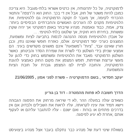
לדמוקרטיה, על כל יתרונותיה, אין כרטיס אשראי בלתי-מוגבל. היא צריכה
כמובן להיות משטר של חוק, אבל אין די בכך. החוק הוא ה"רצפה" והתנאי
ההכרחי לקיומה, אך מעבר לו זקוקה הדמוקרטיה גם ללגיטימיות. את
הלגיטימיות מקנים לה הערכים האנושיים והחברתיים הבסיסיים ביותר:
צדק, אמת, כבוד ונאמנות. מנהיג שייבחר באופן דמוקרטי אך יהיה שקרן
ומושחת, בחירתו היא חוקית, אך שלטונו בלתי-לגיטימי. ...
על אובדן הלגיטימיות מנסה ההנהגה לכסות בתביעה לציות ומשמעת,
המוצגים כערכי יסוד דמוקרטיים. אולם, כאזרח חופשי שאיננו נתין, וכבן
חורין שאיננו עבד, "ציות" ו"משמעת" אינם מושגים מקודשים בעיני. הם
אמצעי שניתן בידי השלטון כדי לשרת את שמירת הסדר והביטחון. כאשר
השלטון הדמוקרטי מאבד את הלגיטימיות ומשתמש בחוק כדי להגן על
מעשי עריצות ושחיתות, תופש המצפון את מקום החוק כאמצעי להגנת
הדמוקרטיה, והחובה לציית לצו המצפון גוברת על חובת הציות
והמשמעת.
יעקב חסדאי , בשם הדמוקרטיה – פשרה לפני אסון , 21/06/2005
הדרך
חשובה
לא
פחות
מהמטרה
-
דוד
בן
גוריון
כשאדם
עולה
במעלה
ההר
,
לא
די
שיראה
מרחוק את
הפסגה
הגבוהה
ויישא
תמיד
את
עיניו
לקראתה
,
עליו
לראות
את
השבילים
ולבדוק
אם
אין
בדרכים פתחים
או
בורות
-
ואם
ישנם
-
עליו
להתגבר עליהם
או
לעקוף
אותם
,
אחרת
לא
יגיע
לפיסגה
.
בשאלת שינוי דעת של מנהיג כבר נתקלנו בעבר אצל מנהיג ביצועיסט