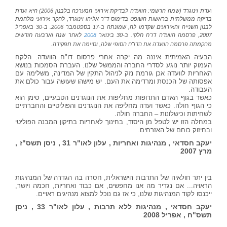
ו
עדת וינוגרד
(שמה הרשמי: הוועדה לבדיקת אירועי המערכה בלבנון 2006) היא ועדת
בדיקה ממשלתית בראשות השופט בדימוס ד"ר אליהו וינוגרד, לחקר אירועי מלחמת
לבנון השנייה והאירועים שקדמו לה, שמונתה ב-17 בספטמבר 2006. ב-30 באפריל
2007, פרסמה הוועדה דו"ח חלקי. ב-30 בינואר
2008
לאחר שנה וארבעה חודשים
מהקמתה פרסמה הוועדה את הדו"ח הסופי שלה, וסיימה את תפקידה.
הבעיה האמיתית איננה מה יקרה אחרי פרסום דו"ח הוועדה. הלקח
העמוק יותר נוגע לסדרי החברה והממשל שלנו. העברת הסמכות בנושא
האחריות לוועדה אכן גורמת נזק לניהול התקין של המדינה, משלימה עם
אפסותה של הכנסת ומרדימה את העם. יש מישהו שעושה עבור כולם את
העבודה.
כאשר בגוף האדם התרופות מחליפות את הנוגדנים הטבעיים, סימן הוא
כי הגוף חולה. כאשר ועדה מחליפה את הנוגדנים והפוליטיים והחברתיים
לשחיתות וכישלונות – החברה חולה.
במחלה הזו יש לטפל מן היסוד, בחינוך לאחריות בתיקון המבנה הפוליטי
ובחיזוק כוחם של האזרחים.
יעקב חסדאי , מנהיגות ואחריות , עלון לאו"ר 31 , ניסן תשס"ז ,
מרץ 2007
בין יתר חולאיה של התרבות הישראלית, חסרה בה הגדרה של המנהיגות
הראויה... אם נגדיר מה אנו מחפשים, אם כבוד ואחריות, חכמה ויושר,
ייכנסו לקוד המנהיגות שלנו, כי אז גם נוכל למצוא מנהיגים ראויים.
יעקב חסדאי , מנהיגות ללא תרבות , עלון לאו"ר 33 , ניסן
תשס"ח , אפריל 2008