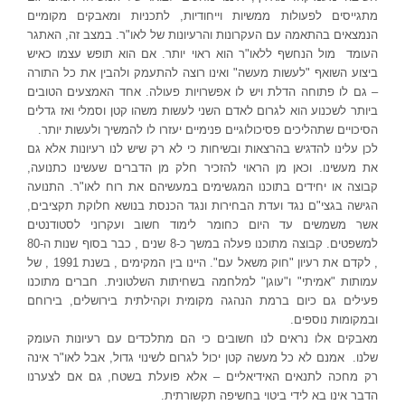
מתגייסים לפעולות ממשיות וייחודיות, לתכניות ומאבקים מקומיים
הנמצאים בהתאמה עם העקרונות והרעיונות של לאו"ר. במצב זה, האתגר
העומד
מול הנחשף ללאו"ר הוא ראוי יותר. אם הוא תופש עצמו כאיש
ביצוע השואף "לעשות מעשה" ואינו רוצה להתעמק ולהבין את כל התורה
– גם לו פתוחה הדלת ויש לו אפשרויות פעולה. אחד האמצעים הטובים
ביותר לשכנוע הוא לגרום לאדם השני לעשות משהו קטן וסמלי ואז גדלים
הסיכויים שתהליכים פסיכולוגיים פנימיים יעזרו לו להמשיך ולעשות יותר.
לכן עלינו להדגיש בהרצאות ובשיחות כי לא רק שיש לנו רעיונות אלא גם
את מעשינו. וכאן מן הראוי להזכיר חלק מן הדברים שעשינו כתנועה,
קבוצה או יחידים בתוכנו המגשימים במעשיהם את רוח לאו"ר. התנועה
הגישה בגצי"ם נגד ועדת הבחירות ונגד הכנסת בנושא חלוקת תקציבים,
אשר משמשים עד היום כחומר לימוד חשוב ועקרוני לסטודנטים
למשפטים. קבוצה מתוכנו פעלה במשך כ-8 שנים , כבר בסוף שנות ה-80
, לקדם את רעיון "חוק משאל עם". היינו בין המקימים , בשנת 1991 , של
עמותות "אמיתי" ו"עוגן" למלחמה בשחיתות השלטונית. חברים מתוכנו
פעילים גם כיום ברמת הנהגה מקומית וקהילתית בירושלים, בירוחם
ובמקומות נוספים.
מאבקים אלו נראים לנו חשובים כי הם מתלכדים עם רעיונות העומק
שלנו. אמנם לא כל מעשה קטן יכול לגרום לשינוי גדול, אבל לאו"ר אינה
רק מחכה לתנאים האידיאליים – אלא פועלת בשטח, גם אם לצערנו
הדבר אינו בא לידי ביטוי בחשיפה תקשורתית.