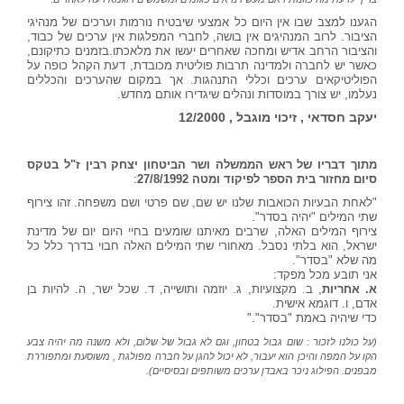
הגענו למצב שבו אין היום כל אמצעי שיבטיח נורמות וערכים של מנהיגי
הציבור. לרוב המנהיגים אין בושה, לחברי המפלגות אין ערכים של כבוד,
והציבור הרחב אדיש ומחכה שאחרים יעשו את מלאכתו.בזמנים כתיקונם,
כאשר יש לחברה ולמדינה תרבות פוליטית מכובדת, דעת הקהל כופה על
הפוליטיקאים ערכים וכללי התנהגות. אך במקום שהערכים והכללים
נעלמו, יש צורך במוסדות ונהלים שיגדירו אותם מחדש.
יעקב חסדאי , זיכוי מוגבל , 12/2000
מתוך דבריו של ראש הממשלה ושר הביטחון יצחק רבין ז"ל בטקס
:
סיום מחזור בית הספר לפיקוד ומטה 27/8/1992
"לאחת הבעיות הכואבות שלנו יש שם, שם פרטי ושם משפחה. זהו צירוף
שתי המילים "יהיה בסדר".
צירוף המילים האלה, שרבים מאיתנו שומעים בחיי היום יום של מדינת
ישראל, הוא בלתי נסבל. מאחורי שתי המילים האלה חבוי בדרך כלל כל
מה שלא "בסדר".
אני תובע מכל מפקד:
א. אחריות
, ב. מקצועיות, ג. יוזמה ותושייה, ד. שכל ישר, ה. להיות בן
אדם, ו. דוגמא אישית.
כדי שיהיה באמת "בסדר"."
(על כולנו לזכור : שום גבול בטחון, וגם לא גבול של שלום, ולא משנה מה יהיה צבע
הקו על המפה והיכן הוא יעבור, לא יכול להגן על חברה מפולגת , משוסעת ומתפוררת
מבפנים. הפילוג ניכר באבדן ערכים משותפים ובסיסיים).