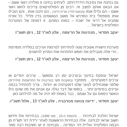
גם בוחנת את נסיבות הידרדרותם. לעיתים בחינה זו מולידה רגשי אשם –
אנו הבאנו אותם למצב זה. רבים מן הפוליטיקאים צריכים לחוש רגשי
אשם – הם גידלו אותו
, הם חינכו אותו , והם הובילו
(הכוונה לח"כ אריה דרעי)
אותו מספסלי בית המדרש אל מושב הנאשמים בדין פלילי. כל אזרח
שמביט אל דרעי אל ישכח – כמוהו כמוהם. זו דמותה של המערכת
הפוליטית בישראל....
יעקב חסדאי , מנהיגות על הריצפה , עלון לאו"ר 12 , ניסן תשנ"ז
מערכת הישגית ואנוכית נוטה להתייחס לנורמות וערכים בסלידה מסויימת
, הרי אלה מגבילים את חופש התחרות ואת המרוץ להישגים.
יעקב חסדאי , מנהיגות על הריצפה , עלון לאו"ר 12 , ניסן תשנ"ז
י
שראל עוסקת בחינוך ובערכים זמן רב וממושך... ערכים יהודיים או
ערכים דמוקרטיים... מסתבר
(בעקבות סקר בנורבגיה על התרשמות מתיירים)
שלפני שמנחילים לנוער שלנו דמוקרטיה או יהדות , צריך להתחיל בכמה
עניינים בסיסיים יותר... בסופו של דבר נגלה גם אנחנו את מה שהם גילו
וכאשר נימאס גם על עצמנו , כבר באמת לא יהיה על מה להילחם כאן.
יעקב חסדאי , ידיעה צנועה מנורבגיה , עלון לאו"ר 13 , אלול תשנ"ז.
ישראל הולכת לבחירות ...
. בבחירות אלו חידוש
(לכנסת ה-15 , מאי 1999)
חשוב שראוי לבחינה. אלה הבחירות הראשונות לאחר ירידת דור תש"ח מן
הבמה הפוליטית ועליית דור המדינה... מבחינה זו יש חשיבות רבה מאד