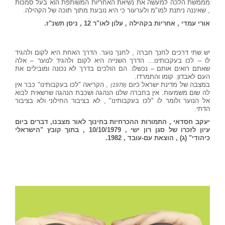
מממשת הלכה למעשה את נשיאת האחריות המשותפת הוא בעל סמכות
, שאיננה ניתנת למו"מ ולערעור כי היא נובעת מתוך תוכה של הקהילה.
אורי עמדי , אחריות בקהילה , עלון לאו"ר 12 , ניסן תשנ"ז.
יש שתי דרכים לחנך חברה , לחנך נוער. הדרך האחת היא לקום ולהגיד
לו – לכו בעקבותינו... הדרך השנייה היא לקום ולהגיד לנוער – אלה
שאתם רואים אותם – נכשלו. הם הולכים בדרך לא נכונה ומובילים את
העם לאבדון. קומו והתמרדו.
במצבה של מדינת ישראל כיום
, הקריאה "לכו בעקבותינו" כבר אין
(1979)
לה שום משמעות. אין בחברה שלנו הנהגה ושכבת הנהגה שרשאית לבוא
אל הנוער ולומר לו "לכו בעקבותינו" , לא בציבור החילוני ולא בציבור
הדתי.
יעקב חסדאי , התמורות ההכרחיות בחינוך לאור מצבנו, דברים ביום
עיון לזכרו של סגן רון ישי , 10/10/1979 , בתוך קובץ "הישראלי
כיהודי" (ג) , הוצאת עם-עובד , 1982.