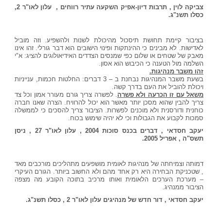
צביקה לוין , תרבות דיון-אפיק השקעה עתיר רווחים , עלון לאו"ר 2,
כסלו תשנ"ג.
בציבור קיימת תחושת תיסכול מהיכולת לשנות ולהשפיע. וזה מוביל
לאדישות. לא מבינים כי ההינתקות ופינוי הישובים הוא דבר גורלי. זהו אינו
מאבק של שטחים או שלום כפי שמנסים הצדדים האידיאולוגים להציג: א"י
השלמה מול הטענה כי הכיבוש הוא אסון.
זהו משבר מנהיגות.
בשעת משבר המנהיגות נבחנת ב – 3 דברים: החלטות חכמות, ענייניות
ויכולת להוביל את העם בדרך קשה.
משאל עם זו הכרעה ולא פשרה
.
לפשרה צריך גורם מעורר אמון וכל צד
צריך להבין שהוא מסכן יותר מאשר הוא יכול להרוויח. הצרה שאנו חברה
כוחנית ודורסנית ולא מוכנים לפשרות. הציבור צריך להסכים כי לממשלה
סמכות לקבוע את הגבולות וכי לא יהיה שימוש בכוח.
יעקב חסדאי , דברים בכנס סוכות 2004 , עלון לאו"ר 27 , ניסן
תשס"ה , אפריל 2005.
דמותה וצמיחתה של מנהיגות לאומית מושפעים מתהליכים מורכבים מאד
, שטכניקת הבחירה היא רק אחד מהם ולא החשוב ביותר. הגורם העיקרי
– מערכת הערכים הלאומית ואותו מרכיב בתוכה הקובע מה מצפה
הציבור ממנהיג.
יעקב חסדאי , דור חדש של מנהיגים עלון לאו"ר 2 , כסלו תשנ"ג.