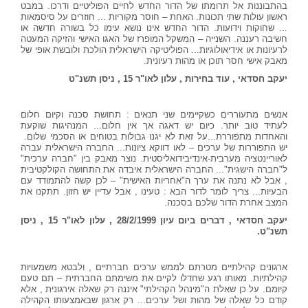
בהתבוננות אל תרומתו של הדור החדש לחיים הפוליטיים ודרכו. במבט
ראשון עולות שתי תכונות. האחת – חוסר מקוריות ... חוזרים על סיסמאות
... שחוקות וידועות. הדור החדש אינו נושא עימו כל בשורה חדשה או
חשיבה רעננה. השנייה – המשקל המופרז של האגו האישי והזיקה המעטה
לרעיונות או אידיאולוגיות... הפוליטיקה הישראלית הולכת ולובשת אופי של
מאבק אישי חסר תוכן או מהות רעיונית.
יעקב חסדאי , עוד בחירות , עלון לאו"ר 15 , ניסן תשנ"ט
אנשים מתעוררים כשקיימים שני תנאים : תחושת סכנה וקיום חלום
לעתיד טוב יותר. כיום יש דאגה אך אין חלום... המנהיגות שוקעת
והאחדות מתפוררת...על זאת לא יגנו גבולות בטוחים או הסכמי שלום.
יש התפוררות של ערכים – לאו דווקא ציונות... החברה הישראלית עברה
לאוריינטציה מערבית-אינדיבידואליסטית. נוצר מאבק בין "חברה ערכית"
ל"חברה הישגית"... החברה הישראלית איבדה את התחושה הקולקטיבית
, אבל לא נתנה את ערך ה"אחריות האישית" – לכן קשה להתמודד עם
הבעיות... צריך לומר לדור הבא : טעינו , אבל עדיין יש חזון. תתקנו את
המצב אחרת הדור שלכם בסכנה.
יעקב חסדאי , דברים ביום עיון 28/2/1999 , עלון לאו"ר 15 , ניסן
תשנ"ט.
ארגונים קהילתיים מטרתם לממש ערכים חברתיים , ולבטא משמעויות
קהילתיות. מאותו רגע שחדלו לקיים את משימתם החברתית – תם טעם
קיומם. על כן שאלת ה"מינהל הקהילתי" איננה רק שאלה אירגונית , אלא
קודם כל שאלה של מהות ושל ערכים... רק ארגון שבאמצעותו הקהילה