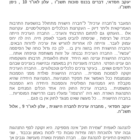
יעקב חסדאי, דברים בכנס סוכות תשנ"ו , עלון לאו"ר 10 , ניסן
תשנ"ו.
המעבר מ"חברה ערכית" ל"חברה הישגית מתחולל בהשפעת התרבות
האמריקאית וליתר דיוק – העקרונות הכלכליים הקפיטליסטיים. עקרונות
אלו ...הועתקו גם לתחום התרבותי והערכי... החברה הערכית הייתה
חברה של רציפות , שניסתה להביט מעבר לאופק חייה. היה לה יחס
עמוק לעבר.. והייתה לה אחריות להוריש את ערכיה לדורות הבאים.
החברה ההישגית חיה בהווה ורק בו... לכן כה גדול כוחה של הסיסמה
"עכשיו"... החברה הערכית נבנתה על זהות משותפת וטיפחה אותה...
החברה ההישגית עניינה הוא היחיד. זהותו הלאומית, תרבותו והשקפותיו
הם עניינו הפרטי. החברה מעוניינת רק במאמציו ובהישגיו בעניינים שבהם
הכל דומים ושווים... בעיקר צרכים כלכליים וטכנולוגיים... החברה הערכית
זקוקה לסמכות מוסרית... החברה ההישגית סולדת מפני הסמכות
ומצמצמת ככל האפשר את תפקיד המנהיגות...המנהיגות היחידה שהיא
מקבלת היא המנהיגות הפוליטית והסמכות היחידה היא הסמכות
המשפטית... בחברה ערכית החוק היה אחד הכלים המנחים את
התנהגות האזרח. הוא היה "הרצפה" ומעליו ניצבו הדרישות המוסריות...
בחברה ההישגית ... כל מעשה שאינו מנוגד לחוק אין בו פגם...
יעקב חסדאי , מחברה ערכית לחברה הישגית , עלון לאו"ר 9 , אלול
תשנ"ה.
להנהגה לאומית "שמירת חוק" אינה מספיקה. היא זקוקה לסף התנהגות
גבוה יותר ולהוכחת רמה ומידות טובות כדי לזכות באמון ובכבוד , שני
התנאים החיוניים להנהגת עם... חברה הומנית ונאורה מענישה גנבים אך