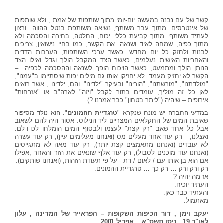
קשר של עם נבנה במעשה יום-יומי מתוך שותפות של אמת , ולא שותפות
של אינטרסים. מתוך עבר משותף, נשיאה משותפת בנטל ההווה ורצון
לעתיד משותף. מתוך קביעת כללי ויכוח, החלטה, בחירה והסכמה ולא
מתוך כפיה, שמחה לאיד ושנאה. את הקשר, כמו בחיי נישואין, צריכים
לבנות ולחזק כל יום מחדש. כאשר ערכי השותפות, הערבות הדדית
והאחריות האישית נעלמים, כאשר הצד המקבל הולך וגדל ואילו הצד
הנותן הולך ומתמעט, כאשר הויכוח הופך לשנאה וההסכמה לכפיה
–
הקשר לא יחזיק מעמד. לא יחזיקו אותו גם מילים יפות שיסתיימו ב"עמנו",
"מולדתנו", "מורשתנו", "הורינו" ובעיקר "ילדינו". והם, ילדינו , אשר רואים
לאן כל זה מוליך, עומדים בתור לקבל "ויזה" לארה"ב או "אזרחות"
אירופית – שיהיה ("ליתר בטחון" כבר אמרנו ?).
במדעי החברה יש מונח שנקרא "
טרגדיית ההמונים
". הוא נולד מסיפור
שאיבת המים של החקלאים המצריים ליד הנילוס. אסור היה להם לשאוב
אבל כל אחד שאב "רק קצת" לעצמו ולבסוף המים הומלחו לכו-ו-לם.
ואצלנו, רק עוד אחד מעלים מס (ואנחנו מעלימים עיין), רק עוד עשרה
לא עובדים (ואנחנו מתאמצים קצת יותר), רק עוד מאה לא מתגייסים
(ואנחנו עוד מוכנים לסבול), רק עוד אלף שונאים את הזר והאחר ,אפילו
אם הוא בן אותו עם / לאום / דת - על פי תעודת הזהות, (ואנחנו שותקים).
רק ורק ורק
…
רק כך
…
טרגדיית ההמונים.
אז מה יהיה ?
העתיד יוכיח.
והעתיד כבר כאן.
מאתמול.
יעקב וימן , דור הכיפות השקופות
–
הפראייר של המדינה , עלון
לאו"ר 19 ,
ניסן תשס"א , אפריל 2001